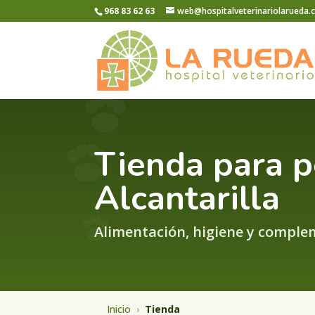
968 83 62 63
web@hospitalveterinariolarueda
Tienda para p
Alcantarilla
Alimentación, higiene y comple
Inicio
›
Tienda