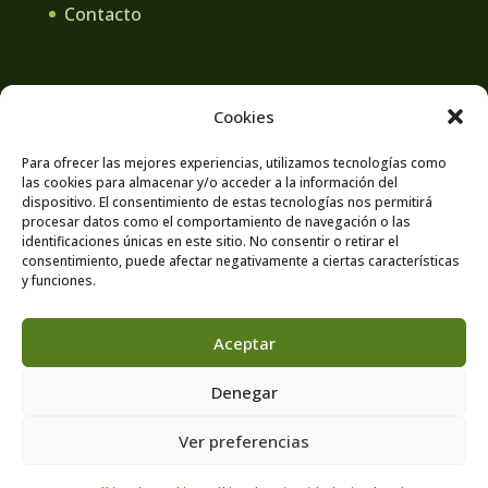
Contacto
Cookies
Aviso legal
Política de privacidad
Para ofrecer las mejores experiencias, utilizamos tecnologías como
las cookies para almacenar y/o acceder a la información del
Contacto
Política de cookies
dispositivo. El consentimiento de estas tecnologías nos permitirá
procesar datos como el comportamiento de navegación o las
identificaciones únicas en este sitio. No consentir o retirar el
consentimiento, puede afectar negativamente a ciertas características
y funciones.
Aceptar
Denegar
© 2026 Centro Veterinario La Rueda · Israel
Ver preferencias
Núñez Galiano ·
Aviso legal
·
Política de