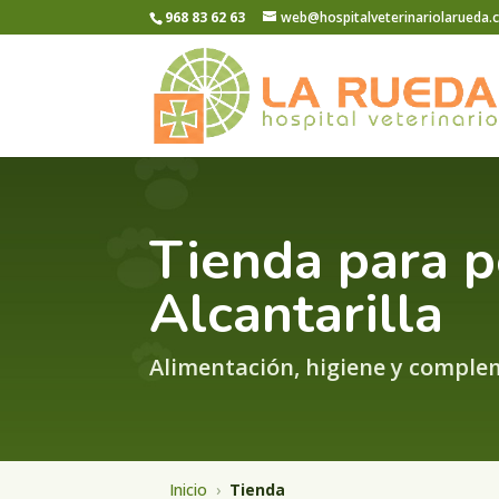
968 83 62 63
web@hospitalveterinariolarueda
Tienda para p
Alcantarilla
Alimentación, higiene y comple
Inicio
›
Tienda