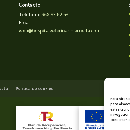
Contacto
Teléfono:
968 83 62 63
Email:
web@hospitalveterinariolarueda.com
acto
Política de cookies
Para ofrece
para almace
estas tecno
navegación o
consentimie