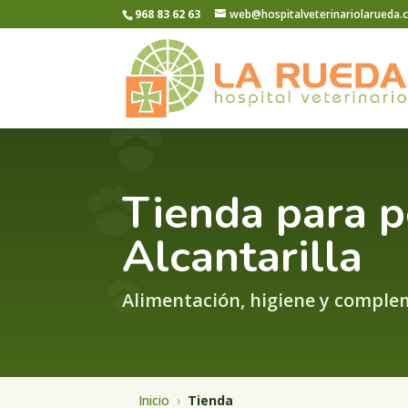
968 83 62 63
web@hospitalveterinariolarueda
Tienda para p
Alcantarilla
Alimentación, higiene y comple
Inicio
›
Tienda